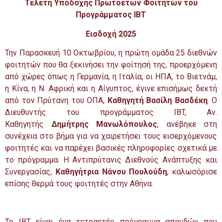
Τελετή Υποδοχής Πρωτοετών Φοιτητών του
Προγράμματος IBT
Εισδοχή 2025
Την Παρασκευή 10 Οκτωβρίου, η πρώτη ομάδα 25 διεθνών
φοιτητών που θα ξεκινήσει την φοίτησή της, προερχόμενη
από χώρες όπως η Γερμανία, η Ιταλία, οι ΗΠΑ, το Βιετνάμ,
η Κίνα, η Ν. Αφρική και η Αίγυπτος, έγινε επισήμως δεκτή
από τον Πρύτανη του ΟΠΑ,
Καθηγητή Βασίλη Βασδέκη
. Ο
Διευθυντής του προγράμματος IBT, Αν.
Καθηγητής
Δημήτρης Μανωλόπουλος
, ανέβηκε στη
συνέχεια στο βήμα για να χαιρετήσει τους εισερχόμενους
φοιτητές και να παρέχει βασικές πληροφορίες σχετικά με
το πρόγραμμα. Η Αντιπρύτανις Διεθνούς Ανάπτυξης και
Συνεργασίας,
Καθηγήτρια Νάνσυ Πουλούδη
, καλωσόρισε
επίσης θερμά τους φοιτητές στην Αθήνα.
Το IBT είναι ένα τετραετές πρόγραμμα σπουδών που